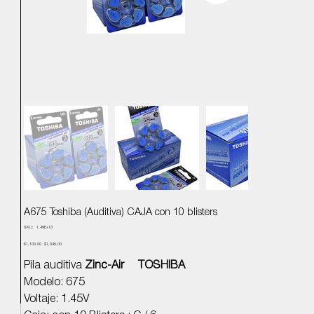
A675 Toshiba (Auditiva) CAJA con 10 blisters
SKU
SKU:
1.49E+13
1.49E+13
Precio
Precio
$1,100.00
$1,045.00
original
de
oferta
Pila auditiva
Zinc-Air TOSHIBA
Modelo: 675
Voltaje: 1.45V