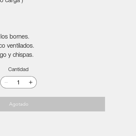
o carga )
 los bornes.
o ventilados.
go y chispas.
Cantidad
Agotado