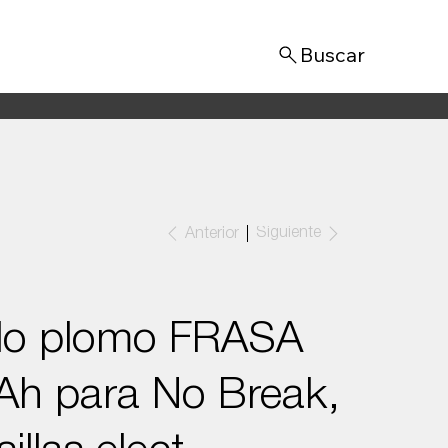
Iniciar sesión
Siguiente
Anterior
ido plomo FRASA
Ah para No Break,