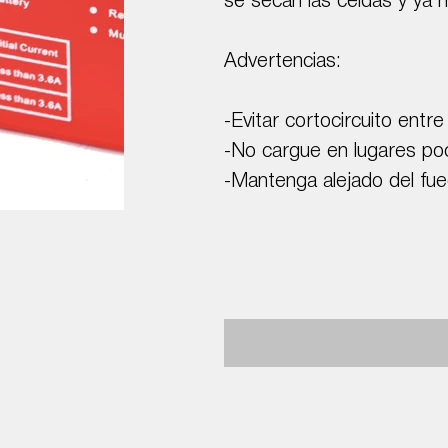
se secan las celdas y ya n
Advertencias:
-Evitar cortocircuito entre
-No cargue en lugares poc
-Mantenga alejado del fue