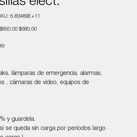
illas elect.
SKU
SKU:
6.83489E+11
6.83489E+11
Precio
Precio
$850.00
$680.00
original
de
oferta
mo
eaks, lámparas de emergencia, alarmas,
cos , cámaras de video, equipos de
% y guardela.
 si se queda sin carga por periodos largo