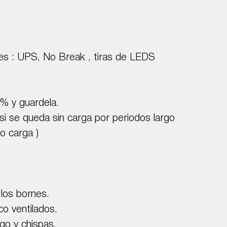
nes : UPS, No Break , tiras de LEDS
% y guardela.
 si se queda sin carga por periodos largo
o carga )
 los bornes.
o ventilados.
go y chispas.