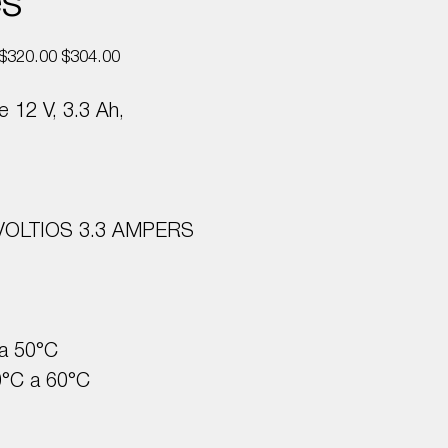
es
Precio
Precio
$320.00
$304.00
original
de
oferta
e 12 V, 3.3 Ah,
VOLTIOS 3.3 AMPERS
a 50°C
0°C a 60°C