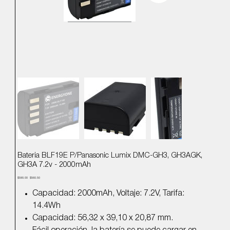
Bateria BLF19E P/Panasonic Lumix DMC-GH3, GH3AGK,
GH3A 7.2v - 2000mAh
Precio
Precio
$590.00
$560.50
original
de
oferta
Capacidad: 2000mAh, Voltaje: 7.2V, Tarifa:
14.4Wh
Capacidad: 56,32 x 39,10 x 20,87 mm.