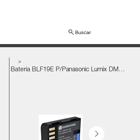
Iniciar sesión
>
Bateria BLF19E P/Panasonic Lumix DMC-GH3, GH3AGK, GH3A 7.2v - 2000mAh