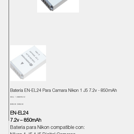
Bateria EN-EL24 Para Camara Nikon 1 J5 7.2v - 850mAh
SKU
SKU:
1.99001E+12
1.99001E+12
Precio
Precio
$430.00
$408.50
original
de
oferta
EN-EL24
7.2v – 850mAh
Bateria para Nikon compatible con: