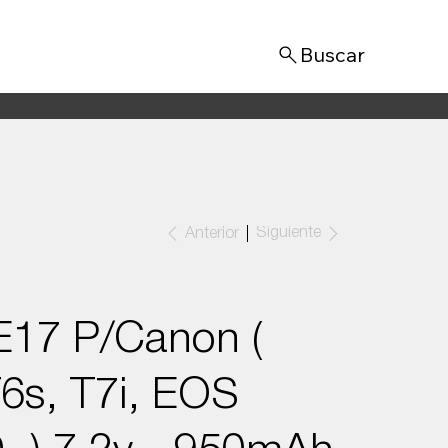
Iniciar sesión
Siguiente
Anterior
E17 P/Canon (
T6s, T7i, EOS