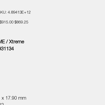
SKU
SKU:
4.89413E+12
4.89413E+12
Precio
Precio
$915.00
$869.25
original
de
oferta
ME / Xtreme
931134
0 x 17.90 mm