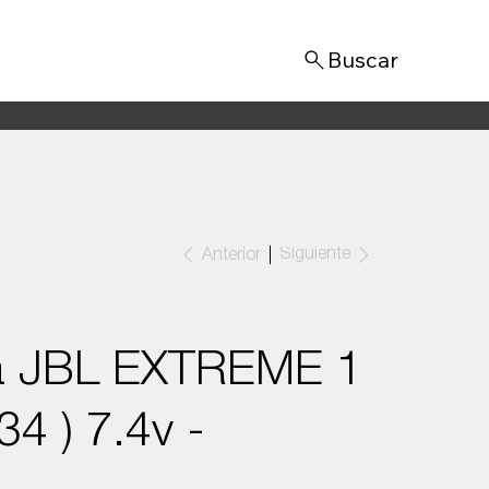
Iniciar sesión
Siguiente
Anterior
ra JBL EXTREME 1
4 ) 7.4v -