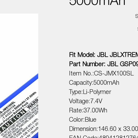
5000mAh
Fit Model: JBL JBLXTRE
Part Number: JBL GSP0
Item No.:CS-JMX100SL
Capacity:5000mAh
Type:Li-Polymer
Voltage:7.4V
Rate:37.00Wh
Color:Blue
Dimension:146.60 x 33.0