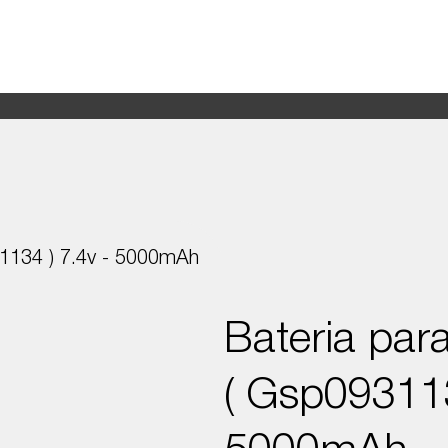
Productos
Nosotros
1134 ) 7.4v - 5000mAh
Bateria pa
( Gsp093113