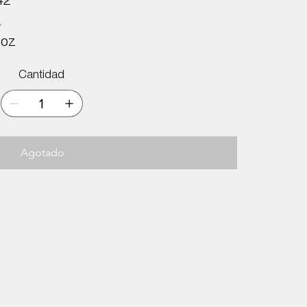
42
z
5oz
Cantidad
Agotado