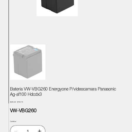
Bateria VW-VBG260 Energyone P/videocamara Panasonic
Ag-af100 Hdcdx3
Precio
Precio
$825.00
$783.75
original
de
oferta
VW-VBG260
Cantidad