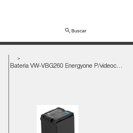
Iniciar sesión
>
Bateria VW-VBG260 Energyone P/videocamara Panasonic Ag-af100 Hdcdx3