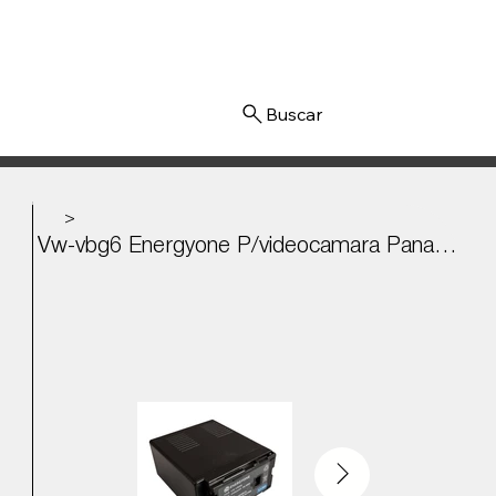
Iniciar sesión
>
Vw-vbg6 Energyone P/videocamara Panasonic Sdr-h80a, Hdc-tm10