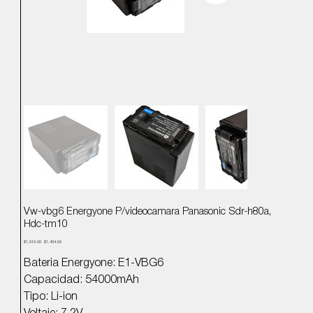
Vw-vbg6 Energyone P/videocamara Panasonic Sdr-h80a,
Hdc-tm10
Precio
Precio
$1,510.00
$1,434.50
original
de
oferta
Bateria Energyone: E1-VBG6
Capacidad: 54000mAh
Tipo: Li-ion